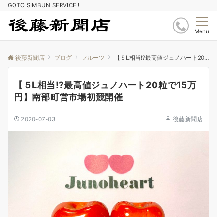
GOTO SIMBUN SERVICE !
Menu
後藤新聞店
ブログ
フルーツ
【５L相当!?最高値ジュノハート20粒で15万円】南部町営市場初競開催
【５L相当!?最高値ジュノハート20粒で15万
円】南部町営市場初競開催
2020-07-03
後藤新聞店