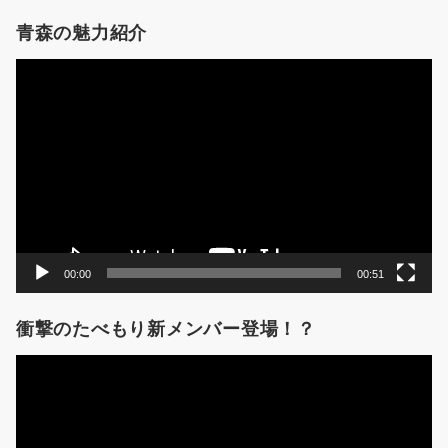
青森の魅力紹介
動
画
プ
レ
ー
ヤ
ー
00:00
00:51
衝撃のたべもり新メンバー登場！？
動
画
プ
レ