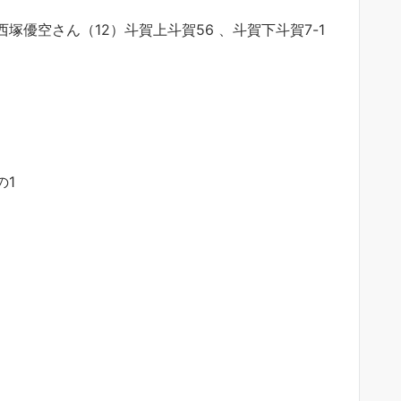
西塚優空さん（12）斗賀上斗賀56 、斗賀下斗賀7-1
の1