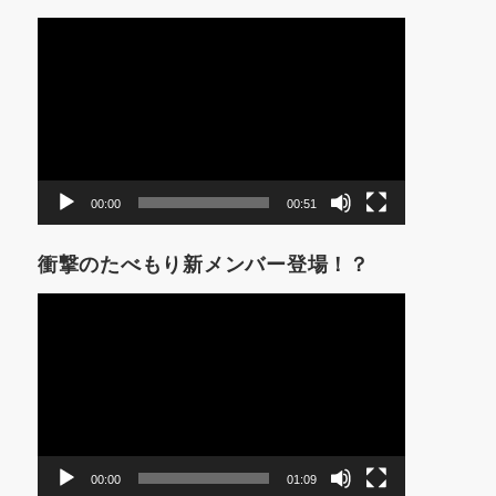
動
画
プ
レ
ー
ヤ
ー
00:00
00:51
衝撃のたべもり新メンバー登場！？
動
画
プ
レ
ー
ヤ
ー
00:00
01:09