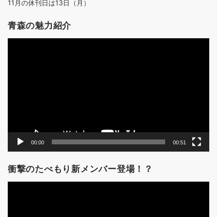
11月の休刊日は13日（月）
青森の魅力紹介
動
画
プ
レ
ー
ヤ
ー
00:00
00:51
衝撃のたべもり新メンバー登場！？
動
画
プ