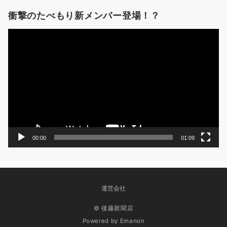
衝撃のたべもり新メンバー登場！？
動
画
プ
レ
ー
ヤ
ー
00:00
01:09
運営会社
© 後藤新聞店
Powered by
Emanon