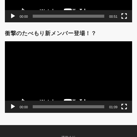
00:00
00:51
衝撃のたべもり新メンバー登場！？
動
画
プ
レ
ー
ヤ
ー
00:00
01:09