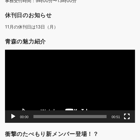
事務受付時間：9時00分〜13時00分
休刊日のお知らせ
11月の休刊日は13日（月）
青森の魅力紹介
動
画
プ
レ
ー
ヤ
ー
00:00
00:51
衝撃のたべもり新メンバー登場！？