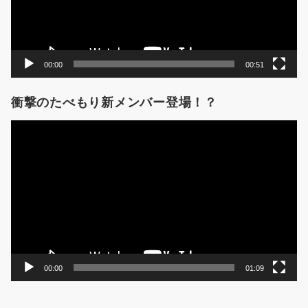
ー
00:00
00:51
衝撃のたべもり新メンバー登場！？
動
画
プ
レ
ー
ヤ
ー
00:00
01:09