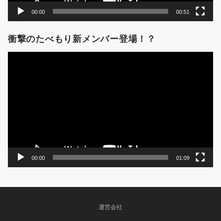
00:00
00:51
衝撃のたべもり新メンバー登場！？
動
画
プ
レ
ー
ヤ
ー
00:00
01:09
運営会社