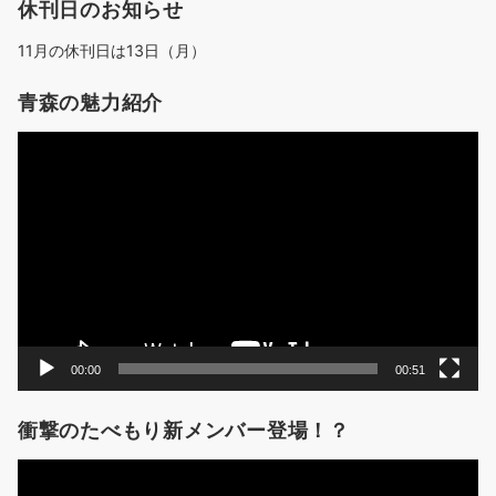
休刊日のお知らせ
11月の休刊日は13日（月）
青森の魅力紹介
動
画
プ
レ
ー
ヤ
ー
00:00
00:51
衝撃のたべもり新メンバー登場！？
動
画