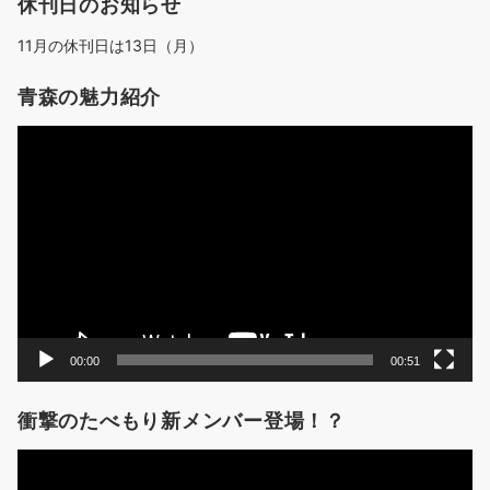
休刊日のお知らせ
11月の休刊日は13日（月）
青森の魅力紹介
動
画
プ
レ
ー
ヤ
ー
00:00
00:51
衝撃のたべもり新メンバー登場！？
動
画