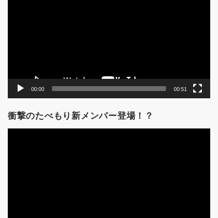
プ
レ
ー
ヤ
ー
00:00
00:51
衝撃のたべもり新メンバー登場！？
動
画
プ
レ
ー
ヤ
ー