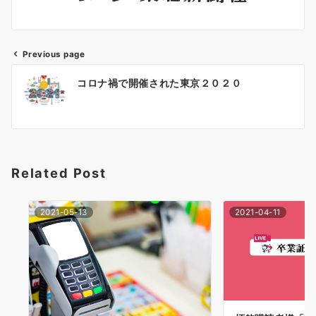
Previous page
投
コロナ禍で開催された東京２０２０
稿
ナ
ビ
ゲ
Related Post
ー
2021-05-13
2021-04-11
シ
ョ
ン