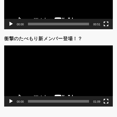
ー
00:00
00:51
衝撃のたべもり新メンバー登場！？
動
画
プ
レ
ー
ヤ
ー
00:00
01:09